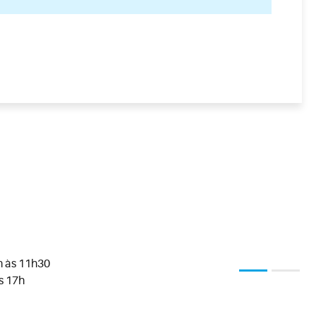
h às 11h30
1
2
s 17h