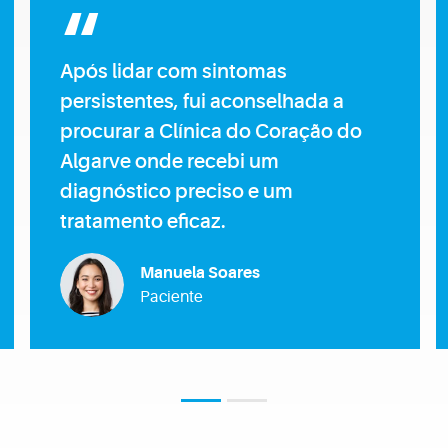
Como profissional de saúde,
reconheço na Clínica do Coração
do Algarve as técnicas mais
inovadoras, bem como a
excelência, o mérito e a simpatia de
toda a equipa.
Mara Barbosa
Enfermeira
1
2