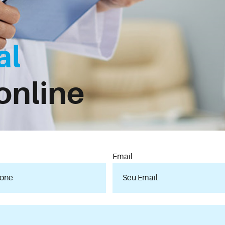
al
online
Email