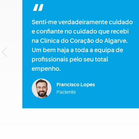
ado
Após lidar com sintomas
i
persistentes, fui aconselhada a
.
procurar a Clínica do Coração do
Algarve onde recebi um
diagnóstico preciso e um
tratamento eficaz.
Manuela Soares
Paciente