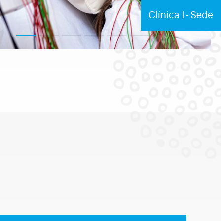
Clínica I - Sede
1
2
3
4
5
6