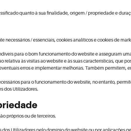
assificado quanto à sua finalidade, origem / propriedade e duração
e necessários / essenciais, cookies analíticos e cookies de mar
cindíveis para o bom funcionamento do website e asseguram um
o relativa às visitas ao website e às suas características, que
eventuais erros e implementar melhorias. Também permitem, e
cessários para o funcionamento do website, no entanto, permit
s dos Utilizadores.
priedade
o próprios ou de terceiros.
s dos Utilizadores pelo domínio do website ou por aplicações g