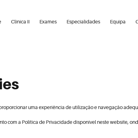
e
Clínica II
Exames
Especialidades
Equipa
C
ies
proporcionar uma experiência de utilização e navegação adequa
unto com a Política de Privacidade disponível neste website, on