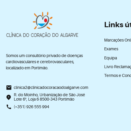
Links ú
Marcações Onl
Exames
Somos um consultório privado de doenças
Equipa
cardiovasculares e cerebrovasculares,
Livro Reclama
localizado em Portimão.
Termos e Con
clinica2@clinicadocoracaodoalgarve.com
R. do Moinho, Urbanização de São José
Lote 6ª, Loja 6 8500-343 Portimão
(+351) 926 555 994