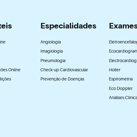
teis
Especialidades
Exame
ine
Angiologia
Eletroencefal
Imagiologia
Ecocardiogra
Pneumologia
Electrocardio
ções Online
Check-up Cardiovascular
Holter
dições
Prevenção de Doenças
Espirometria
Eco Doppler
Análises Clínic