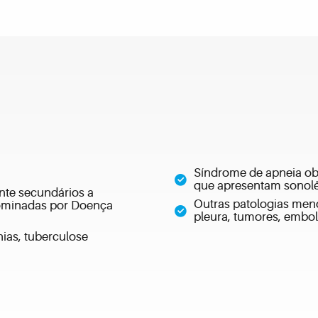
Síndrome de apneia ob
que apresentam sonolê
nte secundários a
Outras patologias men
ominadas por Doença
pleura, tumores, embol
ias, tuberculose